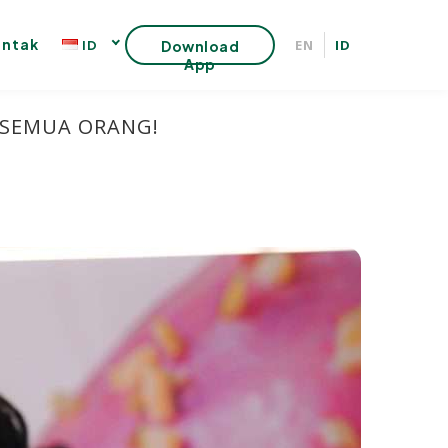
ntak
EN
ID
ID
Download
App
 SEMUA ORANG!