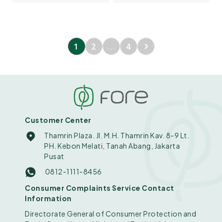
Bertepatan dengan pekan
berkelanjutan, yang dikelola
terakhir bulan suci Ramadan
sendiri secara langsung untuk
dan dalam suasana
menjaga operational
menyambut Idulfitri 1447 H,
excellence, quality control,
FORE melaksanakan program
dan konsistensi pengalaman
CSR bertajuk “ForeCare:
pelanggan di seluruh unit.
1
2
…
4
Nutrisi Untuk Negeri” pada
Kami terus melakukan evaluasi
Senin, 16 Maret 2026,
strategis terhadap berbagai
bertempat di Puskesmas
peluang ekspansi yang
Teluknaga, Kabupaten […]
selaras dengan visi jangka
panjang perusahaan.
Informasi resmi terkait
kebijakan pertumbuhan akan
[…]
Customer Center
Thamrin Plaza. Jl. M.H. Thamrin Kav. 8-9 Lt.
PH. Kebon Melati, Tanah Abang, Jakarta
Pusat
0812-1111-8456
Consumer Complaints Service Contact
Information
Directorate General of Consumer Protection and