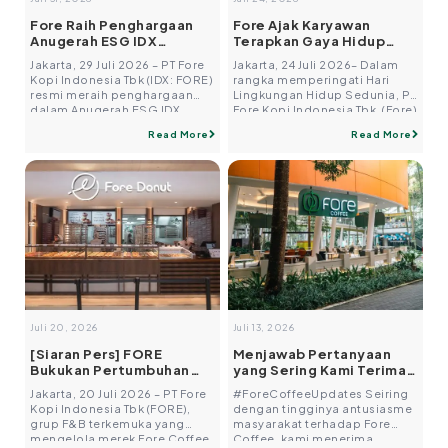
Fore Raih Penghargaan
Fore Ajak Karyawan
Anugerah ESG IDX
Terapkan Gaya Hidup
Channel 2026: Komitmen
Berkelanjutan Melalui
Jakarta, 29 Juli 2026 – PT Fore
Jakarta, 24 Juli 2026– Dalam
Keberlanjutan yang
Program “Trash to
Kopi Indonesia Tbk (IDX: FORE)
rangka memperingati Hari
Melekat pada Bisnis
Treasure”
resmi meraih penghargaan
Lingkungan Hidup Sedunia, PT
dalam Anugerah ESG IDX
Fore Kopi Indonesia Tbk. (Fore)
Channel 2026 bertema
melakukan aktivitas program
Read More
Read More
“Beyond Compliance:
Trash to Treasure dengan
Leveraging ESG to Create
mengajak karyawan Fore
Long-Term Corporate Value”
menerapkan gaya hidup
pada kategori Sektor Barang
berkelanjutan melalui sebuah
Konsumen. Ini merupakan
langkah sederhana, yakni
keikutsertaan pertama FORE
memberikan kesempatan
sejak IPO pada April 2025 lalu,
kedua bagi barang-barang
sekaligus bukti bahwa
yang masih layak pakai.
komitmen keberlanjutan telah
Melalui program ini, seluruh
dibangun sejak […]
karyawan diajak untuk
mendonasikan berbagai
barang […]
Juli 20, 2026
Juli 13, 2026
[Siaran Pers] FORE
Menjawab Pertanyaan
Bukukan Pertumbuhan
yang Sering Kami Terima:
EBITDA 65% dan Laba
Apakah Fore Coffee
Jakarta, 20 Juli 2026 – PT Fore
#ForeCoffeeUpdates Seiring
Bersih 34% pada 1H26
Membuka Franchise?
Kopi Indonesia Tbk (FORE),
dengan tingginya antusiasme
seiring Pendapatan
grup F&B terkemuka yang
masyarakat terhadap Fore
Tembus Rp1 Triliun
mengelola merek Fore Coffee
Coffee, kami menerima