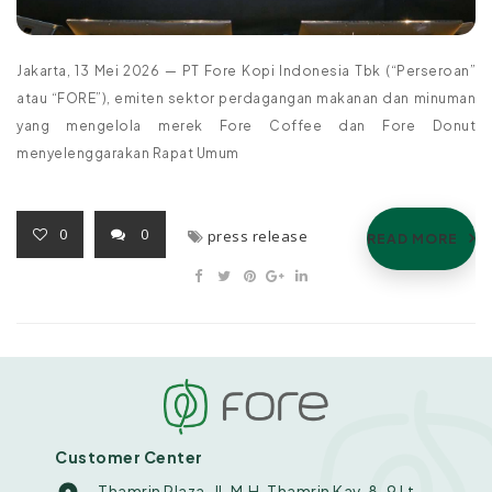
Jakarta, 13 Mei 2026 — PT Fore Kopi Indonesia Tbk (“Perseroan”
atau “FORE”), emiten sektor perdagangan makanan dan minuman
yang mengelola merek Fore Coffee dan Fore Donut
menyelenggarakan Rapat Umum
0
0
press release
READ MORE
Customer Center
Thamrin Plaza. Jl. M.H. Thamrin Kav. 8-9 Lt.