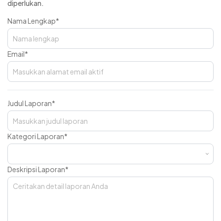
diperlukan.
Nama Lengkap
*
Email
*
Judul Laporan
*
Kategori Laporan
*
Deskripsi Laporan
*