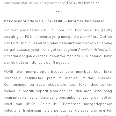
environmental, social, and governance
(ESG) yang lebih luas.
***
PT Fore Kopi Indonesia, Tbk (FORE) – Informasi Perusahaan
Didirikan pada tahun 2018, PT Fore Kopi Indonesia Tbk (FORE)
adalah grup F&B terkemuka yang mengelola
brand
Fore Coffee
dan Fore Donut. Perseroan telah membuktikan model bisnis yang
sangat
scalable
yang menargetkan segmen
Premium Affordable
,
ditandai dengan ekspansi cepatnya menjadi 300 gerai di lebih
dari 50 kota di Indonesia dan Singapura.
FORE telah mempelopori budaya baru, membuat kopi lokal
Indonesia berkualitas premium menjadi mudah diakses.
Komitmennya terhadap ekosistem kopi lokal dicontohkan
melalui lini produk seperti ‘Kopi dari Tani’ dan ‘Aren Latte’, yang
memanfaatkan bahan baku yang bersumber langsung dari petani
lokal dan UMKM. Selain itu, Perseroan mengedepankan
kelestarian lingkungan melalui penggunaan gelas yang aman untuk