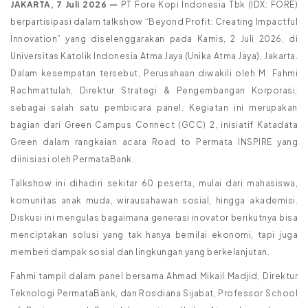
JAKARTA, 7 Juli 2026 —
PT Fore Kopi Indonesia Tbk (IDX: FORE)
berpartisipasi dalam talkshow “Beyond Profit: Creating Impactful
Innovation” yang diselenggarakan pada Kamis, 2 Juli 2026, di
Universitas Katolik Indonesia Atma Jaya (Unika Atma Jaya), Jakarta.
Dalam kesempatan tersebut, Perusahaan diwakili oleh M. Fahmi
Rachmattulah, Direktur Strategi & Pengembangan Korporasi,
sebagai salah satu pembicara panel. Kegiatan ini merupakan
bagian dari Green Campus Connect (GCC) 2, inisiatif Katadata
Green dalam rangkaian acara Road to Permata INSPIRE yang
diinisiasi oleh PermataBank.
Talkshow ini dihadiri sekitar 60 peserta, mulai dari mahasiswa,
komunitas anak muda, wirausahawan sosial, hingga akademisi.
Diskusi ini mengulas bagaimana generasi inovator berikutnya bisa
menciptakan solusi yang tak hanya bernilai ekonomi, tapi juga
memberi dampak sosial dan lingkungan yang berkelanjutan.
Fahmi tampil dalam panel bersama Ahmad Mikail Madjid, Direktur
Teknologi PermataBank, dan Rosdiana Sijabat, Professor School