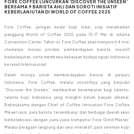
FORE COFFEE LUNCURKAN ‘DISCOVER THE UNSEEN’
BERSAMA 9 BARISTA AHLI DAN SOROTI INISIATIF
KEBERLANJUTAN DI WORLD OF COFFEE 2025
Fore Coffee, jaringan kedai kopi lokal, siap meramaikan
panggung World of Coffee 2025 pada 15-17 Mei di Jakarta
Convention Center. Tahun ini, Fore Coffee akan menyoroti 4 misi
utamanya: inovasi produk, pemberdayaan barista, inisiatif
berkelanjutan, serta membawa kekayaan budaya ngopi Indonesia
ke ranah Internasional.
Dalam misinya untuk memberdayakan barista di penjuru
Indonesia, Fore Coffee, melalui inisiatifnya yang berjudul
“Discover the Unseen,” memberikan kesempatan bagi talenta-
talenta kopi Indonesia yang mungkin belum banyak dikenal.
Bekerjasama dengan Chief of Coffee Innovation Fore Coffee
Mikael Jasin, para barista ‘tersembunyi’ dari berbagai daerah akan
berkolaborasi dengan juara-juara kompetisi Fore Grind Master.
Melalui peragaan langsung dan sesi interaktif, para seniman kopi