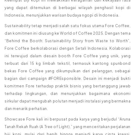
Keempat biji kopi ini mewakilkan keragaman dan kekayaan rasa
yang dapat ditemukan di berbagai wilayah penghasil kopi di
Indonesia, menunjukkan warisan budaya ngopi di Indonesia.
Sustainability tetap menjadi salah satu fokus utama Fore Coffee,
dan komitmen ini diusung ke World of Coffee 2025. Dengan tema
“Behind the Booth: Sustainability Story from Waste to Worth”,
Fore Coffee berkolaborasi dengan Setali Indonesia. Kolaborasi
ini terwujud dalam desain booth Fore Coffee yang unik, yang
terbuat dari 15 kg limbah tekstil, termasuk kantong spunbond
bekas Fore Coffee yang dikumpulkan dari pelanggan, sebagai
bagian dari campaign #FOREsponsible. Desain ini menjadi bukti
komitmen Fore terhadap praktik bisnis yang bertanggung jawab
terhadap lingkungan, dan menunjukkan bagaimana ekonomi
sirkular dapat mengubah polutan menjadi instalasi yang bermakna
dan menarik perhatian.
Showcase Fore kali ini berpusat pada karya yang berjudul “Aruna
Tanah Rekah Ruah (A Tree of Light),” yang menceritakan perjalanan
biji kopi, mulai dari benih hingga menjadi karya cipta kreasi,