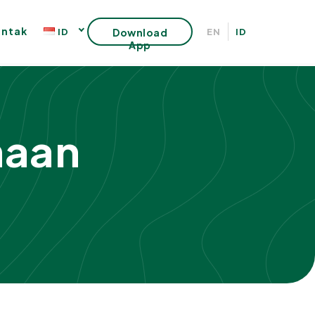
ntak
ID
Download
EN
ID
App
haan