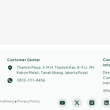
Customer Center
Con
Inf
Thamrin Plaza. Jl. M.H. Thamrin Kav. 8-9 Lt. PH.
Kebon Melati, Tanah Abang, Jakarta Pusat
Dir
Comp
0812-1111-8456
Ind
Wha
nditions
●
Privacy Policy