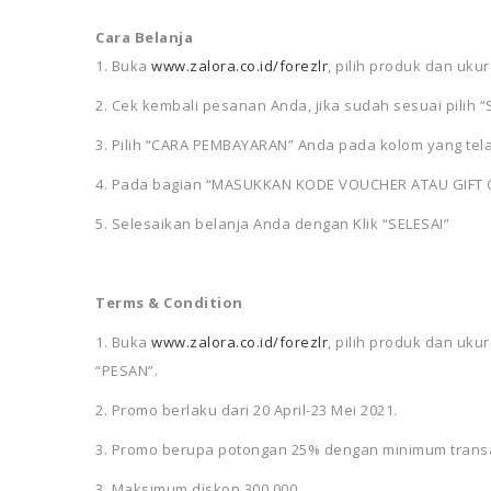
Cara Belanja
1. Buka
www.zalora.co.id/forezlr
, pilih produk dan uku
2. Cek kembali pesanan Anda, jika sudah sesuai pilih “
3. Pilih “CARA PEMBAYARAN” Anda pada kolom yang tel
4. Pada bagian “MASUKKAN KODE VOUCHER ATAU GIFT CAR
5. Selesaikan belanja Anda dengan Klik “SELESAI”
Terms & Condition
1. Buka
www.zalora.co.id/forezlr
, pilih produk dan ukur
“PESAN”.
2. Promo berlaku dari 20 April-23 Mei 2021.
3. Promo berupa potongan 25% dengan minimum transa
3. Maksimum diskon 300,000.