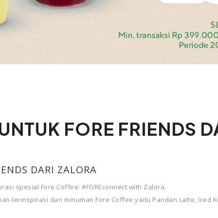
UNTUK FORE FRIENDS D
IENDS DARI ZALORA
si spesial Fore Coffee: #FOREconnect with Zalora.
an terinspirasi dari minuman Fore Coffee yaitu Pandan Latte, Iced K