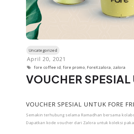
fore coffee id
,
fore promo
,
ForeXzalora
,
zalora
VOUCHER SPESIAL 
VOUCHER SPESIAL UNTUK FORE FR
Semakin terhubung selama Ramadhan bersama kolabora
Dapatkan kode voucher dari Zalora untuk koleksi pakai