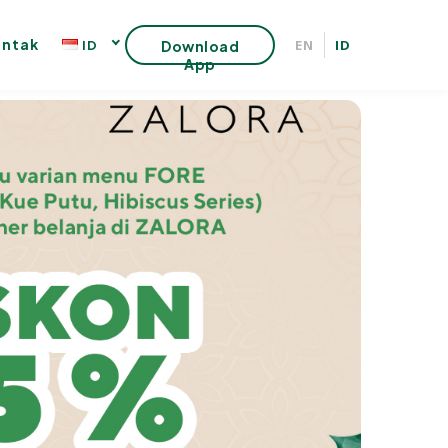
ntak
EN
ID
ID
Download
App