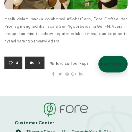
Masih dalam rangka kolaborasi #SobatPerih, Fore Coffee dan
Promag menghadirkan acara Gen Ngopi bersama GenFM. Acara ini
merupakan mini talkshow seputar edukasi maag dan kopi serta
nyanyi bareng penyanyi Adera
4
0
fore coffee
,
kopi
READ MORE
Customer Center
Thamrin Plaza. Jl. M.H. Thamrin Kav. 8-9 Lt.