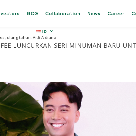
nvestors
GCG
Collaboration
News
Career
C
ies
,
ulang tahun
,
Vidi Aldiano
FFEE LUNCURKAN SERI MINUMAN BARU UNT