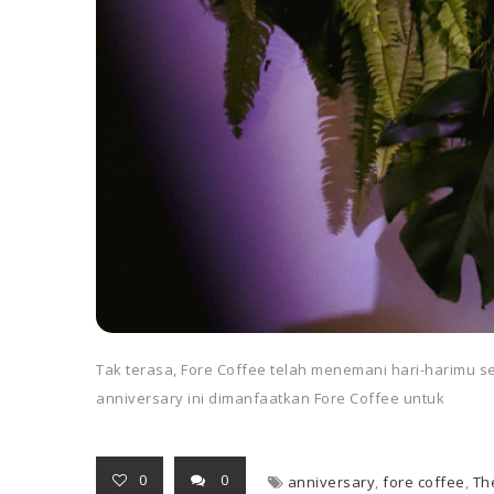
Tak terasa, Fore Coffee telah menemani hari-harimu 
anniversary ini dimanfaatkan Fore Coffee untuk
0
0
anniversary
,
fore coffee
,
Th