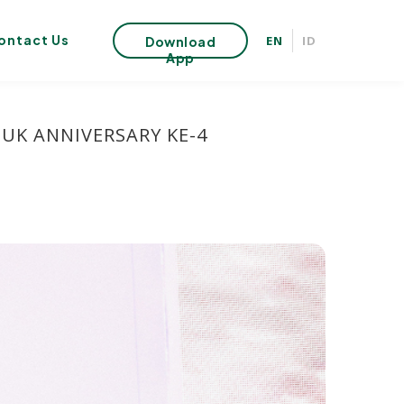
ontact Us
EN
ID
Download
App
UK ANNIVERSARY KE-4