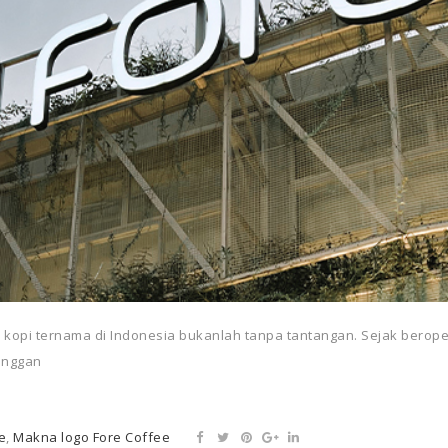
n kopi ternama di Indonesia bukanlah tanpa tantangan. Sejak berope
anggan
e
,
Makna logo Fore Coffee