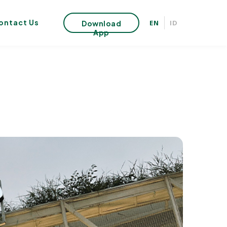
ontact Us
EN
ID
Download
App