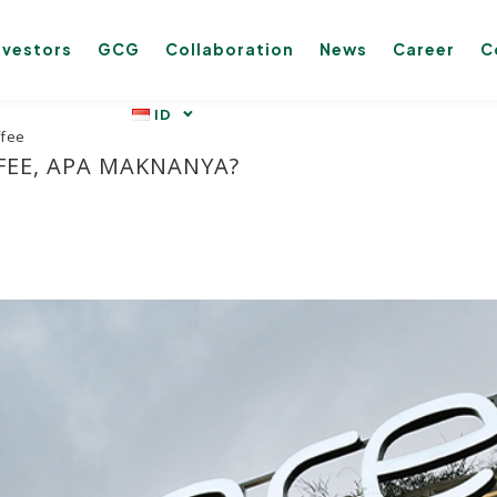
nvestors
GCG
Collaboration
News
Career
C
ffee
FFEE, APA MAKNANYA?