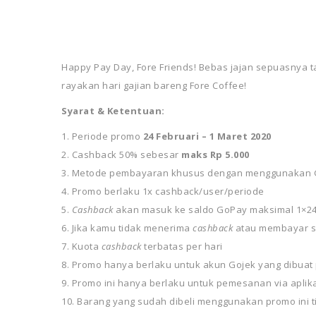
Happy Pay Day, Fore Friends! Bebas jajan sepuasnya 
rayakan hari gajian bareng Fore Coffee!
Syarat & Ketentuan:
Periode promo
24 Februari – 1 Maret 2020
Cashback 50% sebesar
maks Rp 5.000
Metode pembayaran khusus dengan menggunakan G
Promo berlaku 1x cashback/user/periode
Cashback
akan masuk ke saldo GoPay maksimal 1×24
Jika kamu tidak menerima
cashback
atau membayar s
Kuota
cashback
terbatas per hari
Promo hanya berlaku untuk akun Gojek yang dibuat 
Promo ini hanya berlaku untuk pemesanan via aplik
Barang yang sudah dibeli menggunakan promo ini t