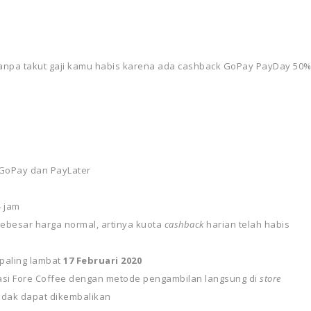
tanpa takut gaji kamu habis karena ada cashback GoPay PayDay 50%
oPay dan PayLater
 jam
ebesar harga normal, artinya kuota
cashback
harian telah habis
paling lambat
17 Februari 2020
asi Fore Coffee dengan metode pengambilan langsung di
store
idak dapat dikembalikan