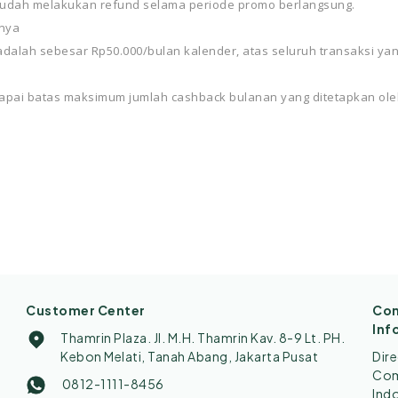
sudah melakukan refund selama periode promo berlangsung.
nnya
dalah sebesar Rp50.000/bulan kalender, atas seluruh transaksi ya
apai batas maksimum jumlah cashback bulanan yang ditetapkan ole
Customer Center
Con
Inf
Thamrin Plaza. Jl. M.H. Thamrin Kav. 8-9 Lt. PH.
Kebon Melati, Tanah Abang, Jakarta Pusat
Dir
Comp
0812-1111-8456
Ind