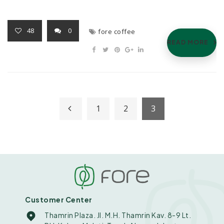
48
0
fore coffee
READ MORE
1
2
3
Customer Center
Thamrin Plaza. Jl. M.H. Thamrin Kav. 8-9 Lt.