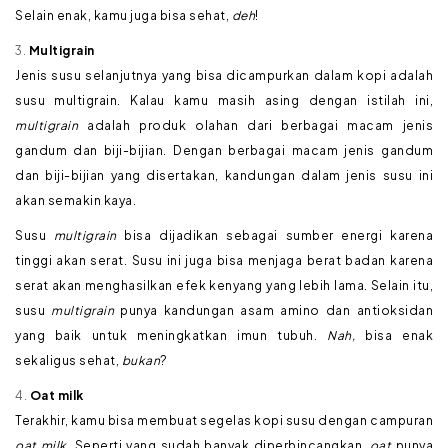
Selain enak, kamu juga bisa sehat,
deh
!
Multigrain
Jenis susu selanjutnya yang bisa dicampurkan dalam kopi adalah
susu multigrain. Kalau kamu masih asing dengan istilah ini,
multigrain
adalah produk olahan dari berbagai macam jenis
gandum dan biji-bijian. Dengan berbagai macam jenis gandum
dan biji-bijian yang disertakan, kandungan dalam jenis susu ini
akan semakin kaya.
Susu
multigrain
bisa dijadikan sebagai sumber energi karena
tinggi akan serat. Susu ini juga bisa menjaga berat badan karena
serat akan menghasilkan efek kenyang yang lebih lama. Selain itu,
susu
multigrain
punya kandungan asam amino dan antioksidan
yang baik untuk meningkatkan imun tubuh.
Nah,
bisa enak
sekaligus sehat,
bukan
?
Oat milk
Terakhir, kamu bisa membuat segelas kopi susu dengan campuran
oat milk
. Seperti yang sudah banyak diperbincangkan,
oat
punya