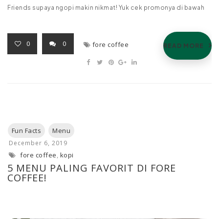
Friends supaya ngopi makin nikmat! Yuk cek promonya di bawah
0
0
fore coffee
READ MORE
fore coffee
,
kopi
5 MENU PALING FAVORIT DI FORE
COFFEE!