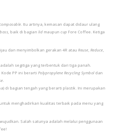
composable
. Itu artinya, kemasan dapat didaur ulang
boss,
baik di bagian
lid
maupun
cup
Fore Coffee. Ketiga
hijau dan menyimbolkan gerakan 4R atau
Reuse
,
Reduce
,
alah segitiga yang terbentuk dari tiga panah.
 Kode PP ini berarti
Polypropylene Recycling Symbol
dan
se
.
) di bagian tengah yang berarti plastik. Ini merupakan
n untuk menghadirkan kualitas terbaik pada menu yang
diwujudkan. Salah satunya adalah melalui penggunaan
fee!