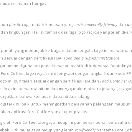
emasan minuman hangat.
upun
plastic cup,
adalah kemasan yang
environmentally friendly
dan
de
n lingkungan. Hal ini tampak dari tiga logo
recycle
yang telah di-
em
 panah yang menunjuk ke bagian dalam tengah. Logo ini berwarna 
ah sesuai dengan sertifikasi FDA (
Food and Drug Administration
).
at umum digunakan pada kemasan plastik di Indonesia. Bentuknya ad
Fore Coffee, logo
recycle
ini dilengkapi dengan angka 5 dan kode PP.
go ini pun telah sesuai dengan sertifikasi FDA dan
Food Container U
a, logo ini berwarna hitam dan menggunakan aksara Jepang (Hiragana
unjukkan bahwa kemasan dapat didaur ulang.
ologi terkini, baik untuk meningkatkan pelayanan pelanggan maupu
kan aplikasi Fore Coffee
yang super praktis!
 oleh Fore Coffee, tapi gaya hidup ini pun benar-benar berusaha 
mbali.
Yuk
, mulai gaya hidup yang lebih
eco-friendly
bersama Fore Cof