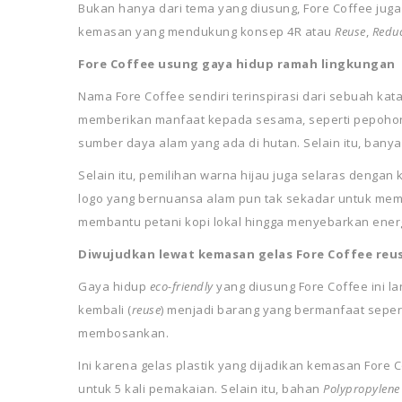
Bukan hanya dari tema yang diusung, Fore Coffee ju
kemasan yang mendukung konsep 4R atau
Reuse
,
Redu
Fore Coffee usung gaya hidup ramah lingkungan
Nama Fore Coffee sendiri terinspirasi dari sebuah kata
memberikan manfaat kepada sesama, seperti pepohona
sumber daya alam yang ada di hutan. Selain itu, bany
Selain itu, pemilihan warna hijau juga selaras dengan
logo yang bernuansa alam pun tak sekadar untuk memenu
membantu petani kopi lokal hingga menyebarkan ener
Diwujudkan lewat
kemasan gelas Fore Coffee reu
Gaya hidup
eco-friendly
yang diusung Fore Coffee ini la
kembali (
reuse
) menjadi barang yang bermanfaat seper
membosankan.
Ini karena gelas plastik yang dijadikan kemasan Fore 
untuk 5 kali pemakaian. Selain itu, bahan
Polypropylen