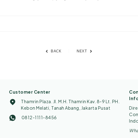
BACK
NEXT
Customer Center
Con
Inf
Thamrin Plaza. Jl. M.H. Thamrin Kav. 8-9 Lt. PH.
Kebon Melati, Tanah Abang, Jakarta Pusat
Dir
Comp
0812-1111-8456
Ind
Wha