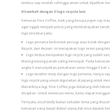
tembus uap rendah sehingga aman untuk dijadikan k
Ditambah dengan 3 logo recycle lain
Kemasan Fore Coffee, baik yang berupa
paper cup
ma
agar nggak menjadi polusi yang membahayakan tanah da
logo tersebut yaitu:
Logo pertama berbentuk persegi atau kotak dengan
Recycle
, dan
Recover
. Ini merupakan logo resmi yang tel
Logo kedua merupakan logo
recycle
yang sudah sang
Masing-masing panah saling menunjuk. Pada kemasan 
angka 5 menunjukkan pemakaian aman hingga 5 kali. Lo
Logo terakhir mirip dengan logo pertama. Hanya saj
logo
recycle
yang umum digunakan di Jepang untuk men
Menariknya lagi, Fore Coffee juga didukung oleh tekn
disajikan. Untuk memesan menu,
kamu dapat mengguna
Ternyata,
eco-friendly
bukan sekadar tema yang diusung
kemasan yang dapat didaur ulang dan bisa dipakai ke