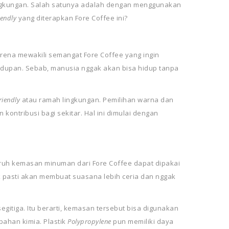
ingkungan. Salah satunya adalah dengan menggunakan
iendly
yang diterapkan Fore Coffee ini?
h karena mewakili semangat Fore Coffee yang ingin
dupan. Sebab, manusia nggak akan bisa hidup tanpa
riendly
atau ramah lingkungan. Pemilihan warna dan
ontribusi bagi sekitar. Hal ini dimulai dengan
ruh kemasan minuman dari Fore Coffee dapat dipakai
k pasti akan membuat suasana lebih ceria dan nggak
egitiga. Itu berarti, kemasan tersebut bisa digunakan
bahan kimia. Plastik
Polypropylene
pun memiliki daya