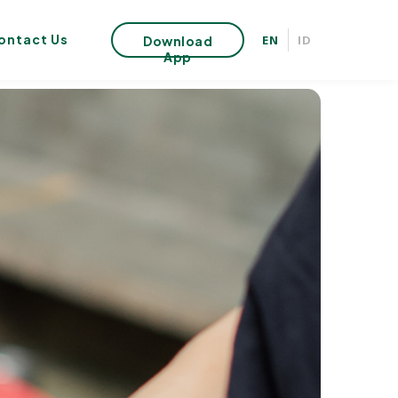
ontact Us
EN
ID
Download
App