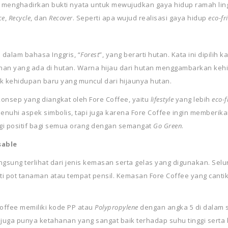
ga menghadirkan bukti nyata untuk mewujudkan gaya hidup ramah l
ce
,
Recycle
, dan
Recover
. Seperti apa wujud realisasi gaya hidup
eco-fr
 dalam bahasa Inggris, “
Forest
”, yang berarti hutan. Kata ini dipili
n yang ada di hutan. Warna hijau dari hutan menggambarkan kehi
ak kehidupan baru yang muncul dari hijaunya hutan.
 konsep yang diangkat oleh Fore Coffee, yaitu
lifestyle
yang lebih
eco-f
hi aspek simbolis, tapi juga karena Fore Coffee ingin memberikan k
gi positif bagi semua orang dengan semangat
Go Green
.
sable
ngsung terlihat dari jenis kemasan serta
gelas
yang digunakan. Selu
ti pot tanaman atau tempat pensil. Kemasan Fore Coffee yang canti
Coffee memiliki kode PP atau
Polypropylene
dengan angka 5 di dalam s
e
juga punya ketahanan yang sangat baik terhadap suhu tinggi serta 